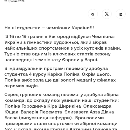
26 травня 2026
Наші студентки — чемпіонки України!!!
З 16 по 19 травня в Ужгороді відбувся Чемпіонат
України з гімнастики художньої, який зібрав
найсильніших спортсменок з усіх куточків країни.
Турнір став одним із ключових стартів сезону
напередодні чемпіонату Європи у Варні.
В індивідуальній програмі перемогу здобула
студентка 4 курсу Каріка Поліна Окрім цього,
Поліна виборола ще дві золоті медалі у фіналах
окремих видів.
Серед групових команд перемогу здобула збірна
команда, до складу якої увійшли наші студентки:
Поліна Городнича Кіра Ширикіна Олександра
Ющак Валерія Перемета Єлизавета Азза Діана
Баєва (випускниця кафедри). Бронзовими
призерками стали спортсменки збірної команди
№2, у складі якої виступали Катерина Грачова та