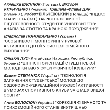
Агнешка ВАСІЛЮК
(Польща),
Вікторія
КИРИЧЕНКО
(Румунія),
Граціела-Флавія ДЯК
(Румунія),
Роберт
ВІЛЬЧЕВСЬКИИ
(Польща) "ІНДЕКС
МАСИ ТІЛА (ІМТ) ТАьРІВЕНЬ ФІЗИЧНОЇ
ПІДГОТОВЛЕНОСТІ СТУДЕНТІВ УНІВЕРСИТЕТІВ:
АНАЛІЗ ЗА СТАТТЮ ТА КРАЇНОЮ ПОХОДЖЕННЯ"
Владислав ПОНОМАРЕНКО
(Україна)
"ОСОБЛИВОСТІ МОНІТОРИНГУ РУХОВОЇ
АКТИВНОСТІ ДІТЕЙ У СИСТЕМІ СІМЕЙНОГО
ВИХОВАННЯ"
Сяньюй ЛУО
(Китайська Народна Республіка,
Україна) "ЦІННІСНІ ОРІЄНТАЦІЇ СТУДЕНТСЬКОЇ
МОЛОДІ КИТАЮ У СФЕРІ ФІЗИЧНОЇ КУЛЬТУРИ"
Вадим СТЕПАНЮК
(Україна) "ТЕХНОЛОГІЯ
ЗАЛУЧЕННЯ СТУДЕНТСЬКОЇ МОЛОДІ ДО
ОЗДОРОВЧО-РЕКРЕАЦІЙНОЇ РУХОВОЇ АКТИВНОСТІ
В УМОВАХ СПОРТИВНОГО КЛУБУ ЗАКЛАДУ ВИЩОЇ
ОСВІТИ"
Анна ВОЛОСЮК
(Україна) "КОРЕКЦІЯ ФІЗИЧНОГО ТА
ПСИХОЕМОЦІЙНОГО СТАНІВ ВНУТРІШНЬО