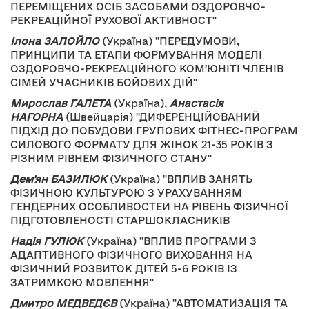
ПЕРЕМІЩЕНИХ ОСІБ ЗАСОБАМИ ОЗДОРОВЧО-
РЕКРЕАЦІЙНОЇ РУХОВОЇ АКТИВНОСТ"
Ілона ЗАЛОЙЛО
(Україна) "ПЕРЕДУМОВИ,
ПРИНЦИПИ ТА ЕТАПИ ФОРМУВАННЯ МОДЕЛІ
ОЗДОРОВЧО-РЕКРЕАЦІЙНОГО КОМʼЮНІТІ ЧЛЕНІВ
СІМЕЙ УЧАСНИКІВ БОЙОВИХ ДІЙ"
Мирослав ГАЛЕТА
(Україна),
Анастасія
НАГОРНА
(Швейцарія) "ДИФЕРЕНЦІЙОВАНИЙ
ПІДХІД ДО ПОБУДОВИ ГРУПОВИХ ФІТНЕС-ПРОГРАМ
СИЛОВОГО ФОРМАТУ ДЛЯ ЖІНОК 21-35 РОКІВ З
РІЗНИМ РІВНЕМ ФІЗИЧНОГО СТАНУ"
Демʼян БАЗИЛЮК
(Україна) "ВПЛИВ ЗАНЯТЬ
ФІЗИЧНОЮ КУЛЬТУРОЮ З УРАХУВАННЯМ
ГЕНДЕРНИХ ОСОБЛИВОСТЕИ НА РІВЕНЬ ФІЗИЧНОЇ
ПІДГОТОВЛЕНОСТІ СТАРШОКЛАСНИКІВ
Надія ГУЛЮК
(Україна) "ВПЛИВ ПРОГРАМИ З
АДАПТИВНОГО ФІЗИЧНОГО ВИХОВАННЯ НА
ФІЗИЧНИЙ РОЗВИТОК ДІТЕЙ 5-6 РОКІВ ІЗ
ЗАТРИМКОЮ МОВЛЕННЯ"
Дмитро МЕДВЕДЄВ
(Україна) "АВТОМАТИЗАЦІЯ ТА