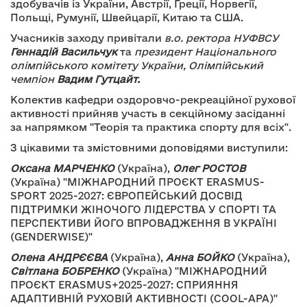
здобувачів із України, Австрії, Греції, Норвегії,
Польщі, Румунії, Швейцарії, Китаю та США.
Учасників заходу привітали
в.о. ректора НУФВСУ
Геннадій Васильчук
та
президент Національного
олімпійського комітету України, Олімпійський
чемпіон
Вадим Гутцайт.
Колектив кафедри оздоровчо-рекреаційної рухової
активності прийняв участь в секційному засіданні
за напрямком "Теорія та практика спорту для всіх".
З цікавими та змістовними доповідями виступили:
Оксана МАРЧЕНКО
(Україна),
Олег РОСТОВ
(Україна) "МІЖНАРОДНИЙ ПРОЄКТ ERASMUS-
SPORT 2025-2027: ЄВРОПЕЙСЬКИЙ ДОСВІД
ПІДТРИМКИ ЖІНОЧОГО ЛІДЕРСТВА У СПОРТІ ТА
ПЕРСПЕКТИВИ ЙОГО ВПРОВАДЖЕННЯ В УКРАЇНІ
(GENDERWISE)"
Олена АНДРЄЄВА
(Україна),
Анна БОЙКО
(Україна),
Світлана БОБРЕНКО
(Україна) "МІЖНАРОДНИЙ
ПРОЄКТ ERASMUS+2025-2027: СПРИЯННЯ
АДАПТИВНІЙ РУХОВІЙ АКТИВНОСТІ (COOL-APA)"