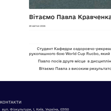
Вітаємо Павла Кравченка 
28 квітня 2026
Студент Кафедри оздоровчо-рекреацій
рукопашного бою World Cup Rucbo, який п
Павло посів друге місце в дисципліні "F
Вітаємо Павла з високим результатом т
КОНТАКТИ
вул. Фізкультури, 1, Київ, Україна, 03150