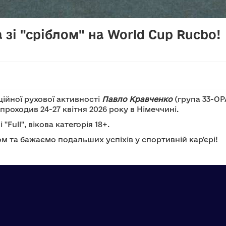
зі "сріблом" на World Cup Rucbo!
ної рухової активності
Павло Кравченко
(група 33-ОР
роходив 24-27 квітня 2026 року в Німеччині.
ull", вікова категорія 18+.
а бажаємо подальших успіхів у спортивній кар'єрі!