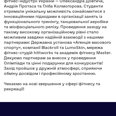
фітнес-індустрії України — Олександра Довгича,
Андрія Протаса та Гліба Колмогорова. Студенти
отримали унікальну можливість ознайомитися з
інноваційними підходами в організації занять із
функціонального тренінгу, танцювальної аеробіки
та міофасціального релізу. Проведення заходу на
такому високому організаційному рівні стало
можливим завдяки надійній взаємодії з нашими
партнерами: Державна установа «Агенція масового
спорту», компанії Blackroll та LumoSkin, мережа
фітнес-студій hittworks та академія фітнесу Master.
Дякуємо партнерам за внесок у проведення
Олімпіади та цінні подарунки для конкурсантів!
Захід пройшов у дружній атмосфері, сприяючи
обміну досвідом і професійному зростанню.
Чекаємо на нові звершення у сфері фітнесу та
рекреації!