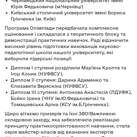
Чернівецький національний університет імені
Юрія Федьковича (м.Чернівці)
Київський столичний університет імені Бориса
Грінченка (м. Київ)
Програма Олімпіади передбачала комплексне
оцінювання і складалася з теоретичного блоку та
демонстрації практичних навичок. Раді відзначити
високий рівень підготовки вихованців науково-
педагогічної школи нашого університету, які
вибороли лідерські позиції:
Диплом І ступеня розділили Мар’яна Кропта та
Ігор Коник (НУФВСУ).
Диплом ІІ ступеня: Дарина Адаменко та
Єлизавета Веряскіна (НУФВСУ).
Диплом ІІІ ступеня: Антонова Анастасія (ЛДУФК),
Бойко Ірина (ЧНУ ім.Ю.Федьковича) та
Томашевська Аріна (КСУ ім.Б.Грінченка).
Щиро вітаємо призерів та їхні ЗВО!Важливою
складовою заходу, яка забезпечила реалізацію
принципу практикоорієнтованості навчання, стала
серія майстер-класів від визнаних експертів