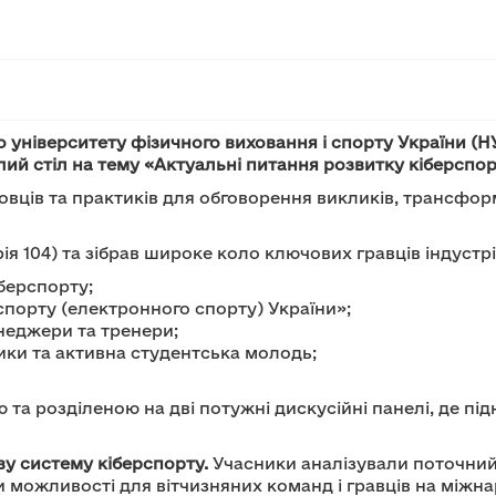
го університету фізичного виховання і спорту України 
углий стіл на тему «Актуальні питання розвитку кіберспор
ковців та практиків для обговорення викликів, трансфор
я 104) та зібрав широке коло ключових гравців індустрі
берспорту;
порту (електронного спорту) України»;
енеджери та тренери;
ники та активна студентська молодь;
та розділеною на дві потужні дискусійні панелі, де під
ву систему кіберспорту.
Учасники аналізували поточний 
 можливості для вітчизняних команд і гравців на міжн