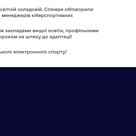
світній складовій. Спікери обговорили
до менеджерів кіберспортивних
іж закладами вищої освіти, профільними
роком на шляху до адаптації
ького електронного спорту!