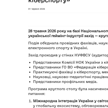
01 червня 2026
28 травня 2026 року на базі Національно
української геймінг-індустрії захід — кр
Подія об'єднала провідних фахівців, нау
електронного спорту в Україні.
Захід проходив у стінах НУФВСУ (аудиторі
Представники Комісії НОК України з кі
Представники ГО ВО «Федерація кіберс
Практикуючі фахівці з кіберспорту, м
Науковці, науково-педагогічні праців
Представники профільних медіа.
Програма круглого столу була насиченою 
питання:
Міжнародна інтеграція України у світо
у глобальну екосистему, обговорювали