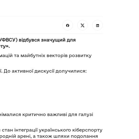
(НУФВСУ) відбувся значущий для
ту».
мацій та майбутніх векторів розвитку
ї. До активної дискусії долучилися:
німалися критично важливі для галузі
стан інтеграції українського кіберспорту
ародній арені, а також шляхи подолання