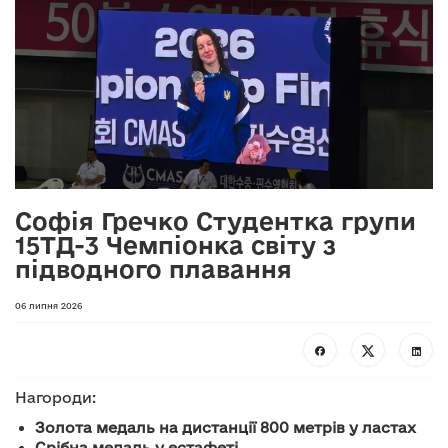
Софія Гречко Студентка групи
15ТД-3 Чемпіонка світу з
підводного плавання
06 липня 2026
Нагороди:
Золота медаль на дистанції 800 метрів у ластах
Срібна медаль у естафеті