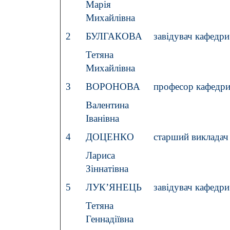
Марія
Михайлівна
2
БУЛГАКОВА
завідувач кафедри
Тетяна
Михайлівна
3
ВОРОНОВА
професор кафедри 
Валентина
Іванівна
4
ДОЦЕНКО
старший викладач 
Лариса
Зіннатівна
5
ЛУК’ЯНЕЦЬ
завідувач кафедри
Тетяна
Геннадіївна