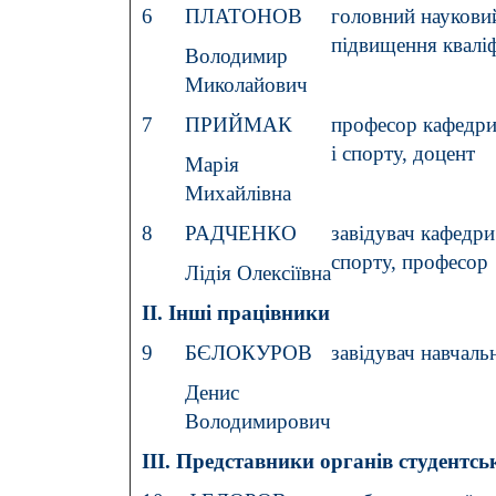
6
ПЛАТОНОВ
головний науковий
підвищення кваліф
Володимир
Миколайович
7
ПРИЙМАК
професор кафедри 
і спорту, доцент
Марія
Михайлівна
8
РАДЧЕНКО
завідувач кафедри 
спорту, професор
Лідія Олексіївна
ІІ. Інші працівники
9
БЄЛОКУРОВ
завідувач навчальн
Денис
Володимирович
ІІІ. Представники органів студентсь