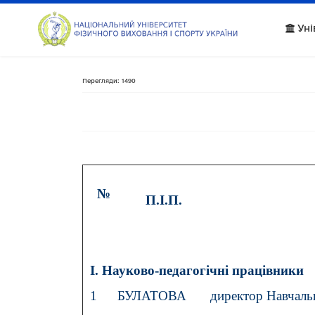
Уні
Перегляди: 1490
№
П.І.П.
І. Науково-педагогічні працівники
1
БУЛАТОВА
директор Навчальн