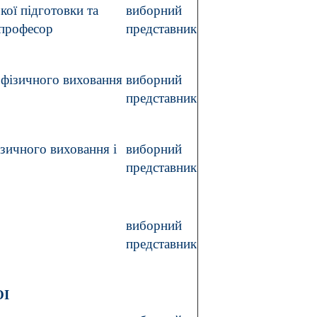
кої підготовки та
виборний
 професор
представник
з фізичного виховання
виборний
представник
фізичного виховання і
виборний
представник
виборний
представник
ОІ