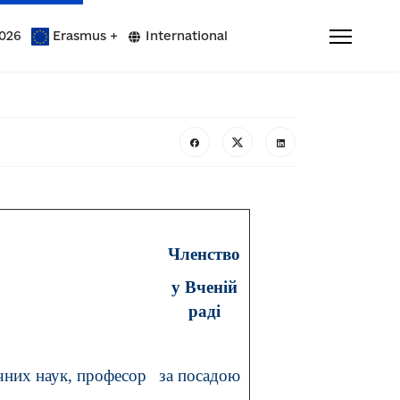
026
Erasmus +
International
Членство
у Вченій
раді
чних наук, професор
за посадою