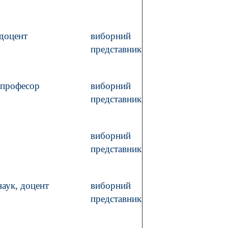
 доцент
виборний
представник
, професор
виборний
представник
виборний
представник
наук, доцент
виборний
представник