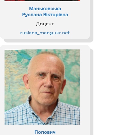
Маньковська
Руслана Вікторівна
Доцент
ruslana_man@ukr.net
Попович