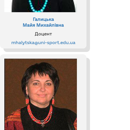
Галицька
Майя Михайлівна
Доцент
mhalytska@uni-sport.edu.ua