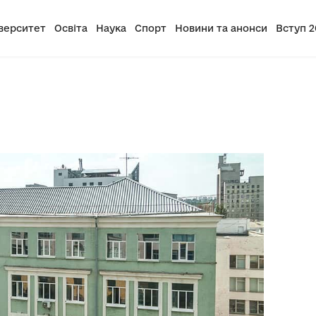
верситет
Освіта
Наука
Спорт
Новини та анонси
Вступ 2