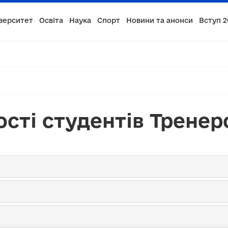
верситет
Освіта
Наука
Спорт
Новини та анонси
Вступ 2
ості студентів Тренер