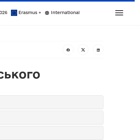
026
Erasmus +
International
ського