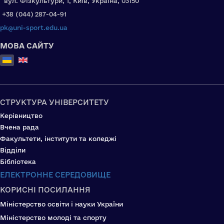
вул. Фізкультури, 1, Київ, Україна, 03150
+38 (044) 287-04-91
pk@uni-sport.edu.ua
МОВА САЙТУ
Оберіть свою мову
СТРУКТУРА УНІВЕРСИТЕТУ
Керівництво
Вчена рада
Факультети, інститути та коледжі
Відділи
Бібліотека
ЕЛЕКТРОННЕ СЕРЕДОВИЩЕ
КОРИСНІ ПОСИЛАННЯ
Міністерство освіти і науки України
Міністерство молоді та спорту