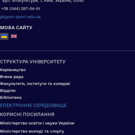
вул. Фізкультури, 1, Київ, Україна, 03150
+38 (044) 287-04-91
pk@uni-sport.edu.ua
МОВА САЙТУ
Оберіть свою мову
СТРУКТУРА УНІВЕРСИТЕТУ
Керівництво
Вчена рада
Факультети, інститути та коледжі
Відділи
Бібліотека
ЕЛЕКТРОННЕ СЕРЕДОВИЩЕ
КОРИСНІ ПОСИЛАННЯ
Міністерство освіти і науки України
Міністерство молоді та спорту