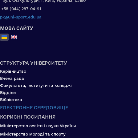
вул. Фізкультури, 1, Київ, Україна, 03150
+38 (044) 287-04-91
pk@uni-sport.edu.ua
МОВА САЙТУ
Оберіть свою мову
СТРУКТУРА УНІВЕРСИТЕТУ
Керівництво
Вчена рада
Факультети, інститути та коледжі
Відділи
Бібліотека
ЕЛЕКТРОННЕ СЕРЕДОВИЩЕ
КОРИСНІ ПОСИЛАННЯ
Міністерство освіти і науки України
Міністерство молоді та спорту