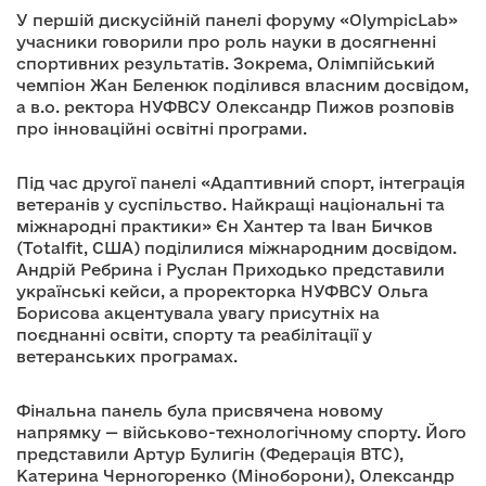
У першій дискусійній панелі форуму «OlympicLab»
учасники говорили про роль науки в досягненні
спортивних результатів. Зокрема, Олімпійський
чемпіон Жан Беленюк поділився власним досвідом,
а в.о. ректора НУФВСУ Олександр Пижов розповів
про інноваційні освітні програми.
Під час другої панелі «Адаптивний спорт, інтеграція
ветеранів у суспільство. Найкращі національні та
міжнародні практики» Єн Хантер та Іван Бичков
(Totalfit, США) поділилися міжнародним досвідом.
Андрій Ребрина і Руслан Приходько представили
українські кейси, а проректорка НУФВСУ Ольга
Борисова акцентувала увагу присутніх на
поєднанні освіти, спорту та реабілітації у
ветеранських програмах.
Фінальна панель була присвячена новому
напрямку — військово-технологічному спорту. Його
представили Артур Булигін (Федерація ВТС),
Катерина Черногоренко (Міноборони), Олександр