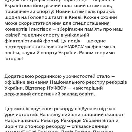
Україні постійно діючий поштовий штемпель,
присвячений спорту! Новий штемпель працює
щодня на Головпоштамті в Києві. Кожен охочий
може скористатися ним для спецпогашення
конвертів і листівок — зберігаючи пам’ять про наш
ювілей та велич спорту в унікальній
філателістичній формі. Ця подія — ще одне
підтвердження значення НУФВСУ як флагмана
освіти, науки й спорту України. Разом творимо
історію!
Додатковою родзинкою урочистостей стало —
офіційне визнання Національного реєстру рекордів
України. Відтепер НУФВСУ — найстаріший
державний спортивний заклад освіти.
Церемонія вручення рекорду відбулася під час
урочистостей. На сцену вийшли головний експерт
Національного Реєстру Рекордів України Віталій
Зорін та спонсор рекорду — співзасновниця