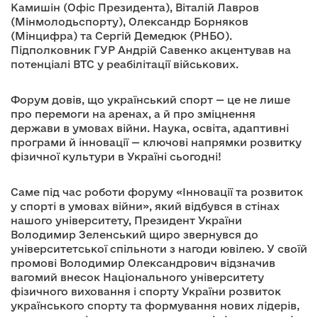
Камишін (Офіс Президента), Віталій Лавров
(Мінмолодьспорту), Олександр Борняков
(Мінцифра) та Сергій Демедюк (РНБО).
Підполковник ГУР Андрій Савенко акцентував на
потенціалі ВТС у реабілітації військових.
Форум довів, що український спорт — це не лише
про перемоги на аренах, а й про зміцнення
держави в умовах війни. Наука, освіта, адаптивні
програми й інновації — ключові напрямки розвитку
фізичної культури в Україні сьогодні!
Саме під час роботи форуму «Інновації та розвиток
у спорті в умовах війни», який відбувся в стінах
нашого університету, Президент України
Володимир Зеленський щиро звернувся до
університетської спільноти з нагоди ювілею. У своїй
промові Володимир Олександрович відзначив
вагомий внесок Національного університету
фізичного виховання і спорту України розвиток
українського спорту та формування нових лідерів,