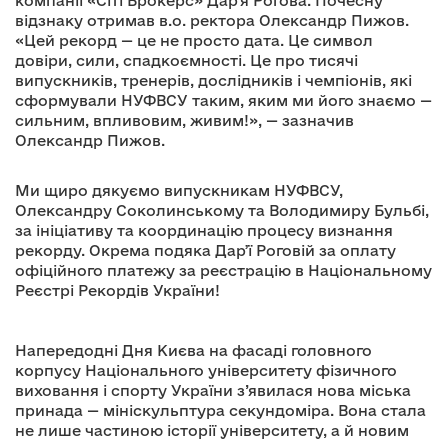
компанії «Сіті Брокерс» Дар’я Рогова. Почесну
відзнаку отримав в.о. ректора Олександр Пижов.
«Цей рекорд — це не просто дата. Це символ
довіри, сили, спадкоємності. Це про тисячі
випускників, тренерів, дослідників і чемпіонів, які
сформували НУФВСУ таким, яким ми його знаємо —
сильним, впливовим, живим!», — зазначив
Олександр Пижов.
Ми щиро дякуємо випускникам НУФВСУ,
Олександру Соколинському та Володимиру Бульбі,
за ініціативу та координацію процесу визнання
рекорду. Окрема подяка Дарʼї Роговій за оплату
офіційного платежу за реєстрацію в Національному
Реєстрі Рекордів України!
Напередодні Дня Києва на фасаді головного
корпусу Національного університету фізичного
виховання і спорту України з’явилася нова міська
принада — мініскульптура секундоміра. Вона стала
не лише частиною історії університету, а й новим