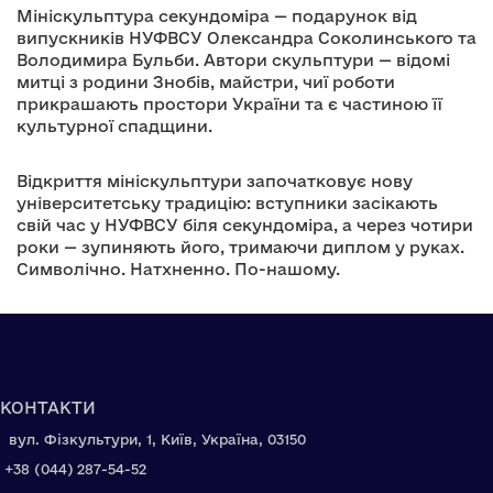
Мініскульптура секундоміра — подарунок від
випускників НУФВСУ Олександра Соколинського та
Володимира Бульби. Автори скульптури — відомі
митці з родини Знобів, майстри, чиї роботи
прикрашають простори України та є частиною її
культурної спадщини.
Відкриття мініскульптури започатковує нову
університетську традицію: вступники засікають
свій час у НУФВСУ біля секундоміра, а через чотири
роки — зупиняють його, тримаючи диплом у руках.
Символічно. Натхненно. По-нашому.
КОНТАКТИ
вул. Фізкультури, 1, Київ, Україна, 03150
+38 (044) 287-54-52