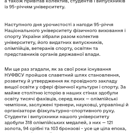
а також привітав колектив, студентів і випускників
із 95-річчям університету.
Наступного дня урочистості з нагоди 95-річчя
Національного університету фізичного виховання і
спорту України зібрали разом колектив
університету, його видатних випускників,
олімпійців, ветеранів спорту, освітян та
представників органів державної влади.
Ми ще раз згадали, як за свої роки існування
НУФВСУ пройшов славетний шлях становлення,
розвитку й утвердження як провідного закладу
вищої освіти у сфері фізичної культури і спорту. За
майже столітню історію в наших стінах здобули
освіту тисячі фахівців, серед яких — олімпійські
чемпіони, заслужені тренери, науковці, управлінці й
організатори фізкультурно-спортивного руху.
Студенти і випускники нашого університету
здобули 318 олімпійських медалей, з них — 121
золота, 94 срібні та 103 бронзові - усе це ціла епоха,