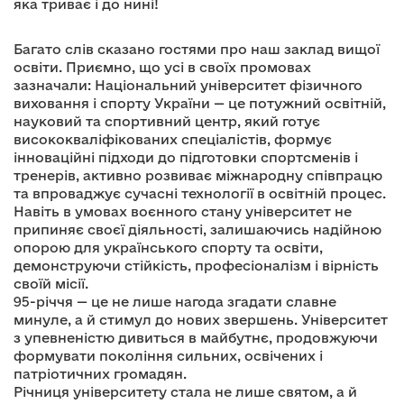
яка триває і до нині!
Багато слів сказано гостями про наш заклад вищої
освіти. Приємно, що усі в своїх промовах
зазначали: Національний університет фізичного
виховання і спорту України — це потужний освітній,
науковий та спортивний центр, який готує
висококваліфікованих спеціалістів, формує
інноваційні підходи до підготовки спортсменів і
тренерів, активно розвиває міжнародну співпрацю
та впроваджує сучасні технології в освітній процес.
Навіть в умовах воєнного стану університет не
припиняє своєї діяльності, залишаючись надійною
опорою для українського спорту та освіти,
демонструючи стійкість, професіоналізм і вірність
своїй місії.
95-річчя — це не лише нагода згадати славне
минуле, а й стимул до нових звершень. Університет
з упевненістю дивиться в майбутнє, продовжуючи
формувати покоління сильних, освічених і
патріотичних громадян.
Річниця університету стала не лише святом, а й