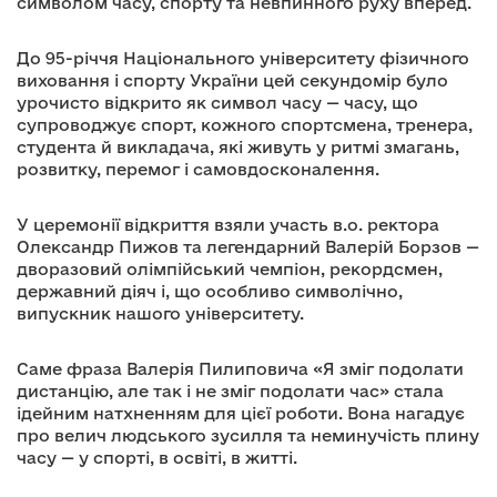
символом часу, спорту та невпинного руху вперед.
До 95-річчя Національного університету фізичного
виховання і спорту України цей секундомір було
урочисто відкрито як символ часу — часу, що
супроводжує спорт, кожного спортсмена, тренера,
студента й викладача, які живуть у ритмі змагань,
розвитку, перемог і самовдосконалення.
У церемонії відкриття взяли участь в.о. ректора
Олександр Пижов та легендарний Валерій Борзов —
дворазовий олімпійський чемпіон, рекордсмен,
державний діяч і, що особливо символічно,
випускник нашого університету.
Саме фраза Валерія Пилиповича «Я зміг подолати
дистанцію, але так і не зміг подолати час» стала
ідейним натхненням для цієї роботи. Вона нагадує
про велич людського зусилля та неминучість плину
часу — у спорті, в освіті, в житті.