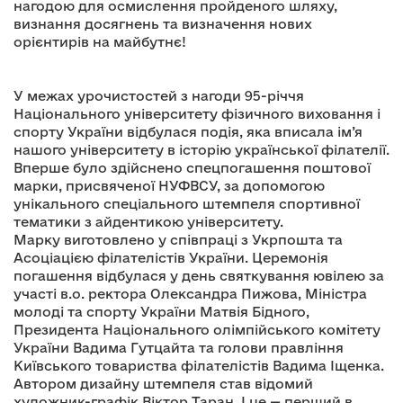
нагодою для осмислення пройденого шляху,
визнання досягнень та визначення нових
орієнтирів на майбутнє!
У межах урочистостей з нагоди 95-річчя
Національного університету фізичного виховання і
спорту України відбулася подія, яка вписала ім’я
нашого університету в історію української філателії.
Вперше було здійснено спецпогашення поштової
марки, присвяченої НУФВСУ, за допомогою
унікального спеціального штемпеля спортивної
тематики з айдентикою університету.
Марку виготовлено у співпраці з Укрпошта та
Асоціацією філателістів України. Церемонія
погашення відбулася у день святкування ювілею за
участі в.о. ректора Олександра Пижова, Міністра
молоді та спорту України Матвія Бідного,
Президента Національного олімпійського комітету
України Вадима Гутцайта та голови правління
Київського товариства філателістів Вадима Іщенка.
Автором дизайну штемпеля став відомий
художник-графік Віктор Таран. І це — перший в