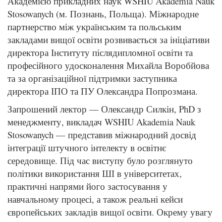
Академією прикладних наук WSHIU Akademia Nauk
Stosowanych (м. Познань, Польща). Міжнародне
партнерство між українським та польським
закладами вищої освіти розвивається за ініціативи
директора Інституту післядипломної освіти та
професійного удосконалення Михайла Воробйова
та за організаційної підтримки заступника
директора ІПО та ПУ Олександра Попрозмана.
Запрошений лектор — Олександр Силкін, PhD з
менеджменту, викладач WSHIU Akademia Nauk
Stosowanych — представив міжнародний досвід
інтеграції штучного інтелекту в освітнє
середовище. Під час виступу було розглянуто
політики використання ШІ в університетах,
практичні напрями його застосування у
навчальному процесі, а також реальні кейси
європейських закладів вищої освіти. Окрему увагу