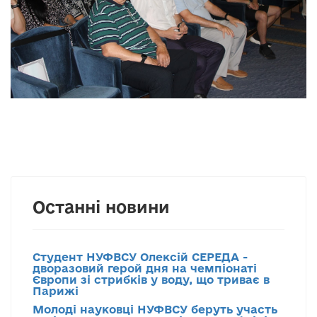
Останні новини
Студент НУФВСУ Олексій СЕРЕДА -
дворазовий герой дня на чемпіонаті
Європи зі стрибків у воду, що триває в
Парижі
Молоді науковці НУФВСУ беруть участь