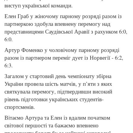
виступ української команди.
Елен Граб у жіночому парному розряді разом із
партнеркою здобула впевнену перемогу над
представницями Саудівської Аравії з рахунком 6:0,
6:0.
Артур Фоменко у чоловічому парному розряді
разом із партнером переміг дует із Норвегії - 6:2,
6:3.
Загалом у стартовий день чемпіонату збірна
України провела шість матчів, у п’яти з яких
святкувала перемогу, підтвердивши високий
рівень підготовки українських студентів-
спортсменів.
Вітаємо Артура та Елен із вдалим початком
світової першості та бажаємо впевнено
продовжити боротьбу за найвищі нагороди!