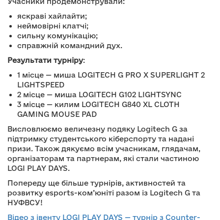
Учасники продемонстрували:
яскраві хайлайти;
неймовірні клатчі;
сильну комунікацію;
справжній командний дух.
Результати турніру
:
1 місце — миша LOGITECH G PRO X SUPERLIGHT 2
LIGHTSPEED
2 місце — миша LOGITECH G102 LIGHTSYNC
3 місце — килим LOGITECH G840 XL CLOTH
GAMING MOUSE PAD
Висловлюємо величезну подяку Logitech G за
підтримку студентського кіберспорту та надані
призи. Також дякуємо всім учасникам, глядачам,
організаторам та партнерам, які стали частиною
LOGI PLAY DAYS.
Попереду ще більше турнірів, активностей та
розвитку esports-ком’юніті разом із Logitech G та
НУФВСУ!
Відео з івенту LOGI PLAY DAYS — турнір з Counter-