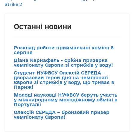
Strike 2
Останні новини
Розклад роботи приймальної комісії 8
серпня
Діана Карнафель - срібна призерка
чемпіонату Європи зі стрибків у воду!
Студент НУФВСУ Олексій СЕРЕДА -
дворазовий герой дня на чемпіонаті
Європи зі стрибків у воду, що триває в
Парижі
Молоді науковці НУФВСУ беруть участь
у міжнародному молодіжному обміні в
Португалії
Олексій СЕРЕДА – бронзовий призер
чемпіонату Європи!