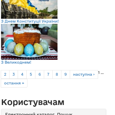
З Днем Конституції України!
З Великоднем!
Сторінки
1
…
2
3
4
5
6
7
8
9
наступна ›
остання »
Користувачам
Електронний каталог. Пошук