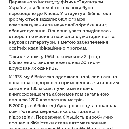
Державного інституту фізичної культури
України, а у березні того ж року було
переведено до Києва. У структурі бібліотеки
формуються відділи: бібліографії,
комплектування та наукової обробки книг,
обслуговування. Основна увага приділялась
створенню масивів навчальної, методичної та
наукової літератури, з метою забезпечення
освітніх кваліфікаційних програм.
Таким чином, у 1964 р. книжковий фонд
бібліотеки становив вже понад 30 тисяч
друкованих одиниць.
У 1973-му бібліотека одержала нові, спеціально
сплановані дворівневі приміщення з читальним
залом на 180 місць, пунктами видачі,
книгосховищем та абонементом загальною
площею 1200 квадратних метрів.
В 2000 р. в бібліотеці була розгорнута локальна
комп’ютерна мережа, яка охопила всі її
підрозділи. Переважна більшість виробничих
процесів бібліотеки стала автоматизована
завдяки впровадженій професійній програмі