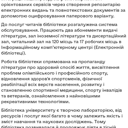
орієнтованих сервісів через створення репозитарію
електронних видань та повнотекстових документів за
допомогою оцифровування паперового варіанту.
До послуг читачів бібліотеки розгалужена система
обслуговування. Працюють два абонементи видачі
літератури, зал іноземної літератури та дисертаційний
зал, читальний зал на 120 місць та 17 робочих місць в
Інформаційному комп’ютерному центрі (Електронній
бібліотеці).
Робота бібліотеки спрямована на пропаганду
літератури про здоровий спосіб життя, висвітлення
проблем олімпійського і професійного спорту,
відновлення здоров'я спортсменів, фізичної
реабілітації всіх верств населення, розвитку і
становленню спортивної медицини, спорту інвалідів
та ветеранів, ознайомлення з найновішими
рекреативними технологіями.
Бібліотека університету є творчою лабораторією, від
ресурсів і послуг якої багато в чому залежить якість і
зміст навчання та наукових досліджень. Тому
бібліотека розвивалася й продовжує діяти в тісній