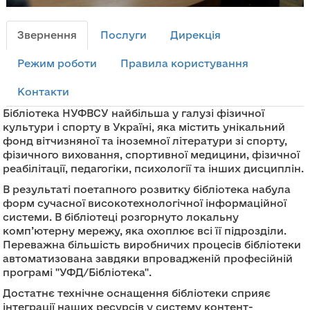
Звернення
Послуги
Дирекція
Режим роботи
Правила користування
Контакти
Бібліотека НУФВСУ найбільша у галузі фізичної
культури і спорту в Україні, яка містить унікальний
фонд вітчизняної та іноземної літератури зі спорту,
фізичного виховання, спортивної медицини, фізичної
реабілітації, педагогіки, психології та інших дисциплін.
В результаті поетапного розвитку бібліотека набула
форм сучасної високотехнологічної інформаційної
системи. В бібліотеці розгорнуто локальну
комп’ютерну мережу, яка охоплює всі її підрозділи.
Переважна більшість виробничих процесів бібліотеки
автоматизована завдяки впровадженій професійній
програмі "УФД/Бібліотека".
Достатнє технічне оснащення бібліотеки сприяє
інтеграції наших ресурсів у систему контент-