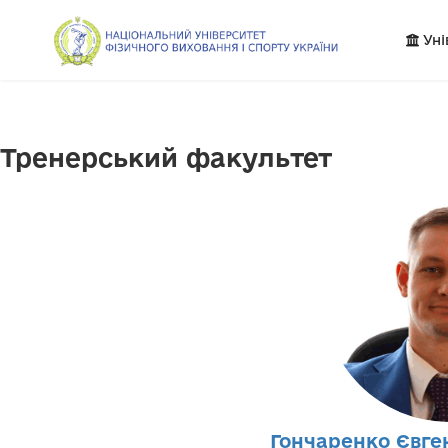
Уні
Тренерський факультет
Гончаренко Євге