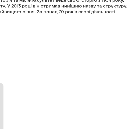
орія та місіяФакультет веде свою історію з 1954 року,
. У 2013 році він отримав нинішню назву та структуру,
йвищого рівня. За понад 70 років своєї діяльності