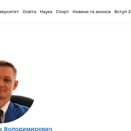
верситет
Освіта
Наука
Спорт
Новини та анонси
Вступ 2
н Володимирович