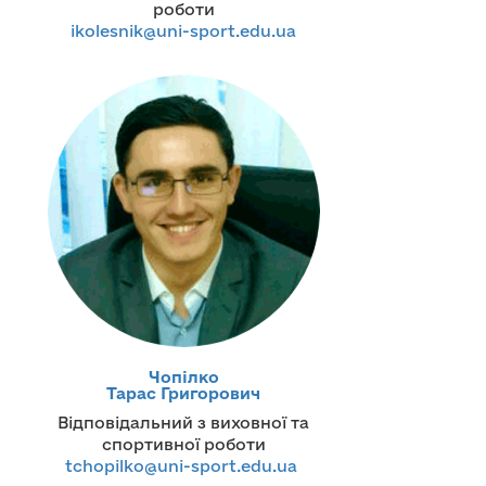
роботи
ikolesnik@uni-sport.edu.ua
Чопілко
Тарас Григорович
Відповідальний з виховної та
спортивної роботи
tchopilko@uni-sport.edu.ua