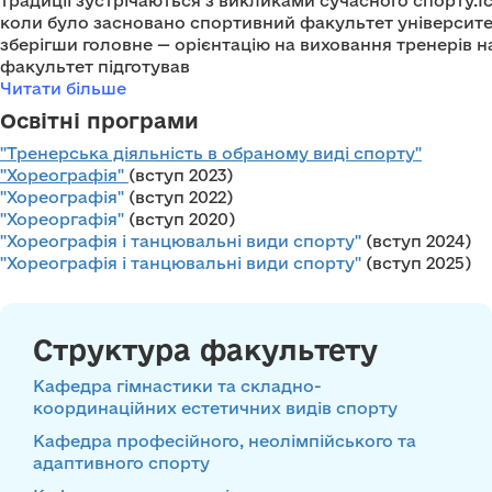
традиції зустрічаються з викликами сучасного спорту.Іст
коли було засновано спортивний факультет університету
зберігши головне — орієнтацію на виховання тренерів на
факультет підготував
Читати більше
Освітні програми
"Тренерська діяльність в обраному виді спорту"
"Хореографія"
(вступ 2023)
"Хореографія"
(вступ 2022)
"Хореоргафія"
(вступ 2020)
"Хореографія і танцювальні види спорту"
(вступ 2024)
"Хореографія і танцювальні види спорту"
(вступ 2025)
Структура факультету
Кафедра гімнастики та складно-
координаційних естетичних видів спорту
Кафедра професійного, неолімпійського та
адаптивного спорту