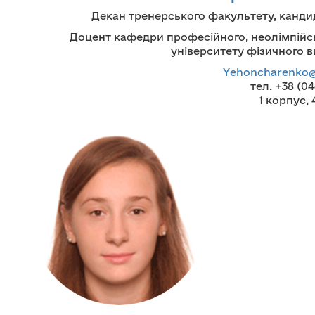
Декан тренерського факультету,
кандид
Доцент кафедри професійного, неолімпійсь
університету фізичного в
Yehoncharenko@u
тел. +38 (04
1 корпус, 