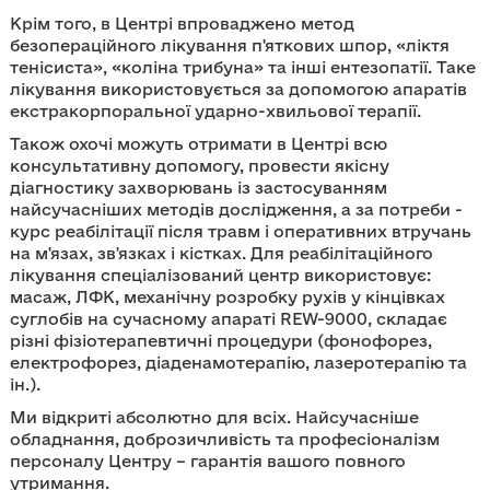
Крім того, в Центрі впроваджено метод
безопераційного лікування п'яткових шпор, «ліктя
тенісиста», «коліна трибуна» та інші ентезопатії. Таке
лікування використовується за допомогою апаратів
екстракорпоральної ударно-хвильової терапії.
Також охочі можуть отримати в Центрі всю
консультативну допомогу, провести якісну
діагностику захворювань із застосуванням
найсучасніших методів дослідження, а за потреби -
курс реабілітації після травм і оперативних втручань
на м'язах, зв'язках і кістках. Для реабілітаційного
лікування спеціалізований центр використовує:
масаж, ЛФК, механічну розробку рухів у кінцівках
суглобів на сучасному апараті REW-9000, складає
різні фізіотерапевтичні процедури (фонофорез,
електрофорез, діаденамотерапію, лазеротерапію та
ін.).
Ми відкриті абсолютно для всіх. Найсучасніше
обладнання, доброзичливість та професіоналізм
персоналу Центру – гарантія вашого повного
утримання.