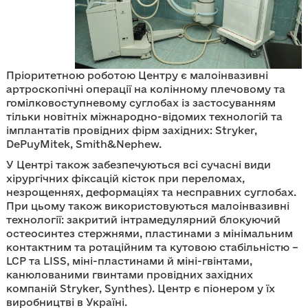
Пріоритетною роботою Центру є малоінвазивні
артроскопічні операції на колінному плечовому та
гомілковоступневому суглобах із застосуванням
тільки новітніх міжнародно-відомих технологій та
імплантатів провідних фірм західних: Stryker,
DePuyMitek, Smith&Nephew.
У Центрі також забезпечуються всі сучасні види
хірургічних фіксацій кісток при переломах,
незрощеннях, деформаціях та несправних суглобах.
При цьому також використовуються малоінвазивні
технології: закритий інтрамедулярний блокуючий
остеосинтез стержнями, пластинами з мінімальним
контактним та ротаційним та кутовою стабільністю –
LCP та LISS, міні-пластинами й міні-гвінтами,
канюлованими гвинтами провідних західних
компаній Stryker, Synthes). Центр є піонером у їх
виробництві в Україні.