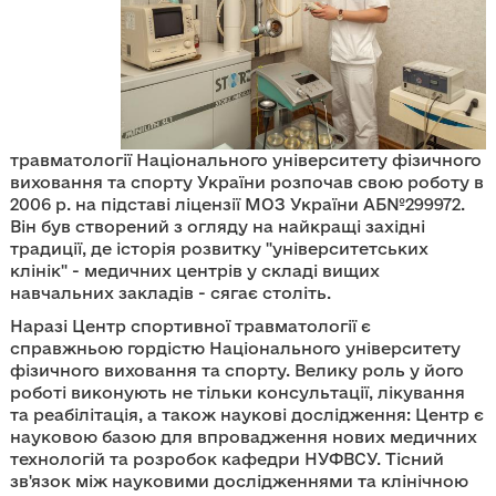
травматології Національного університету фізичного
виховання та спорту України розпочав свою роботу в
2006 р. на підставі ліцензії МОЗ України АБ№299972.
Він був створений з огляду на найкращі західні
традиції, де історія розвитку "університетських
клінік" - медичних центрів у складі вищих
навчальних закладів - сягає століть.
Наразі Центр спортивної травматології є
справжньою гордістю Національного університету
фізичного виховання та спорту. Велику роль у його
роботі виконують не тільки консультації, лікування
та реабілітація, а також наукові дослідження: Центр є
науковою базою для впровадження нових медичних
технологій та розробок кафедри НУФВСУ. Тісний
зв'язок між науковими дослідженнями та клінічною