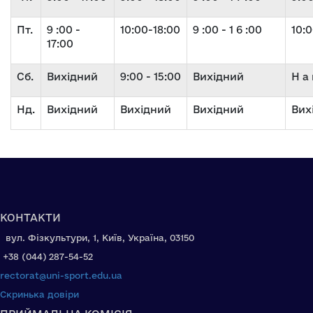
Пт.
9 :00 -
10:00-18:00
9 :00 - 1 6 :00
10:0
17:00
Сб.
Вихідний
9:00 - 15:00
Вихідний
Н а
Нд.
Вихідний
Вихідний
Вихідний
Вих
КОНТАКТИ
вул. Фізкультури, 1, Київ, Україна, 03150
+38 (044) 287-54-52
rectorat@uni-sport.edu.ua
Скринька довіри