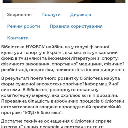
Звернення
Послуги
Дирекція
Режим роботи
Правила користування
Контакти
Бібліотека НУФВСУ найбільша у галузі фізичної
культури і спорту в Україні, яка містить унікальний
фонд вітчизняної та іноземної літератури зі спорту,
фізичного виховання, спортивної медицини, фізичної
реабілітації, педагогіки, психології та інших дисциплін.
В результаті поетапного розвитку бібліотека набула
форм сучасної високотехнологічної інформаційної
системи. В бібліотеці розгорнуто локальну
комп’ютерну мережу, яка охоплює всі її підрозділи.
Переважна більшість виробничих процесів бібліотеки
автоматизована завдяки впровадженій професійній
програмі "УФД/Бібліотека".
Достатнє технічне оснащення бібліотеки сприяє
інтеграції наших ресурсів у систему контент-