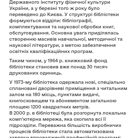
Державного інституту фізичної культури
України, а у березні того ж року було
переведено до Києва. У структурі бібліотеки
формуються відділи: бібліографії,
комплектування та наукової обробки книг,
обслуговування. Основна увага приділялась
створенню масивів навчальної, методичної та
наукової літератури, з метою забезпечення
освітніх кваліфікаційних програм.
Таким чином, у 1964 р. книжковий фонд
бібліотеки становив вже понад 30 тисяч
друкованих одиниць.
У 1973-му бібліотека одержала нові, спеціально
сплановані дворівневі приміщення з читальним
залом на 180 місць, пунктами видачі,
книгосховищем та абонементом загальною
площею 1200 квадратних метрів.
В 2000 р. в бібліотеці була розгорнута локальна
комп’ютерна мережа, яка охопила всі її
підрозділи. Переважна більшість виробничих
процесів бібліотеки стала автоматизована
завдяки впровадженій професійній програмі