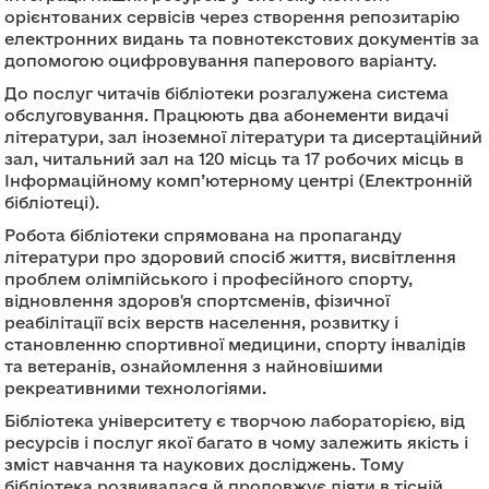
орієнтованих сервісів через створення репозитарію
електронних видань та повнотекстових документів за
допомогою оцифровування паперового варіанту.
До послуг читачів бібліотеки розгалужена система
обслуговування. Працюють два абонементи видачі
літератури, зал іноземної літератури та дисертаційний
зал, читальний зал на 120 місць та 17 робочих місць в
Інформаційному комп’ютерному центрі (Електронній
бібліотеці).
Робота бібліотеки спрямована на пропаганду
літератури про здоровий спосіб життя, висвітлення
проблем олімпійського і професійного спорту,
відновлення здоров'я спортсменів, фізичної
реабілітації всіх верств населення, розвитку і
становленню спортивної медицини, спорту інвалідів
та ветеранів, ознайомлення з найновішими
рекреативними технологіями.
Бібліотека університету є творчою лабораторією, від
ресурсів і послуг якої багато в чому залежить якість і
зміст навчання та наукових досліджень. Тому
бібліотека розвивалася й продовжує діяти в тісній