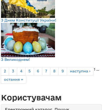
З Днем Конституції України!
З Великоднем!
Сторінки
1
…
2
3
4
5
6
7
8
9
наступна ›
остання »
Користувачам
Електронний каталог. Пошук