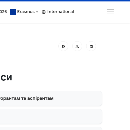
026
Erasmus +
International
рси
орантам та аспірантам