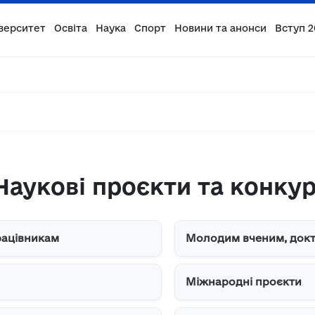
верситет
Освіта
Наука
Спорт
Новини та анонси
Вступ 2
Наукові проєкти та конку
рацівникам
Молодим вченим, докт
Міжнародні проєкти