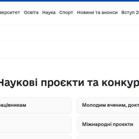
верситет
Освіта
Наука
Спорт
Новини та анонси
Вступ 2
Наукові проєкти та конку
рацівникам
Молодим вченим, докт
Міжнародні проєкти