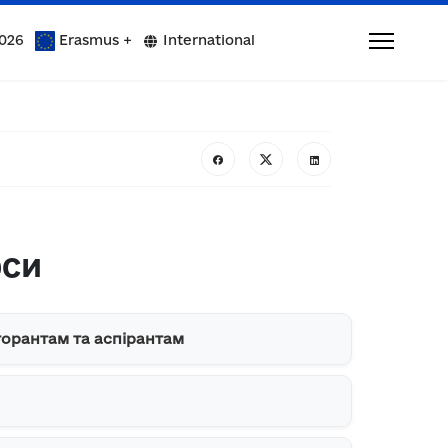
026
Erasmus +
International
рси
орантам та аспірантам