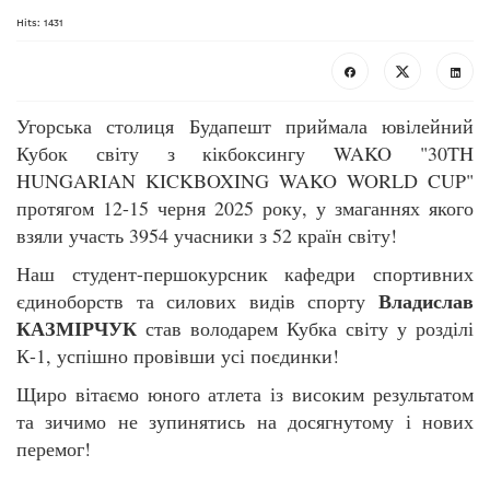
Hits: 1431
Угорська столиця Будапешт приймала ювілейний
Кубок світу з кікбоксингу WAKO "30TH
HUNGARIAN KICKBOXING WAKO WORLD CUP"
протягом 12-15 черня 2025 року, у змаганнях якого
взяли участь 3954 учасники з 52 країн світу!
Наш студент-першокурсник кафедри спортивних
Владислав
єдиноборств та силових видів спорту
КАЗМІРЧУК
став володарем Кубка світу у розділі
К-1, успішно провівши усі поєдинки!
Щиро вітаємо юного атлета із високим результатом
та зичимо не зупинятись на досягнутому і нових
перемог!